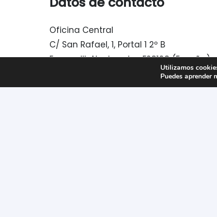
Datos de contacto
Oficina Central
C/ San Rafael, 1, Portal 1 2º B
Europa III. Alcobendas E28108 (España)
Utilizamos cookies
Tel.:
+ 34 913 584 046
Puedes aprender m
Comercial:
comercial@adler-
instrumentos.es
Administración:
info@adler-
instrumentos.es
Servicio técnico: Reparaciones y
calibración
sat@adler-instrumentos.es
© Adler instrumentos 2024