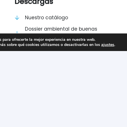
Descargas
Nuestro catálogo
Dossier ambiental de buenas
prácticas
 para ofrecerte la mejor experiencia en nuestra web.
ás sobre qué cookies utilizamos o desactivarlas en los
ajustes
.
Política de gestión de calidad y
ambiental
Información para nuestros
proveedores